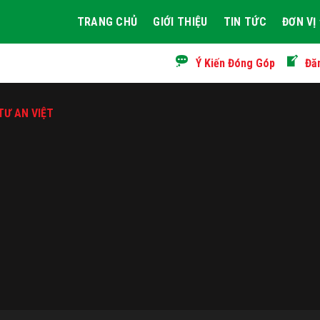
TRANG CHỦ
GIỚI THIỆU
TIN TỨC
ĐƠN VỊ
Ý Kiến Đóng Góp
Đă
TƯ AN VIỆT