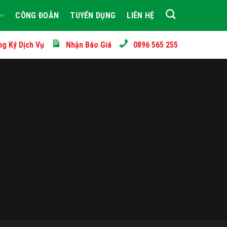
CÔNG ĐOÀN
TUYỂN DỤNG
LIÊN HỆ
ng Ký Dịch Vụ
Nhận Báo Giá
0896 565 255