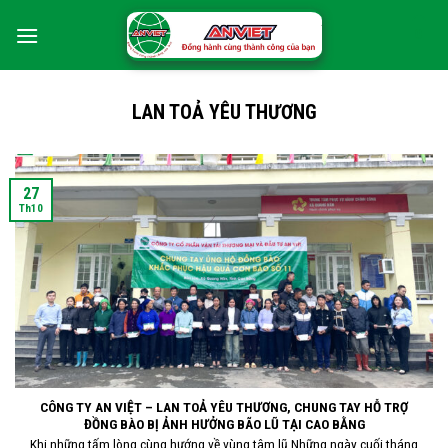
Skip
0
to
content
LAN TOẢ YÊU THƯƠNG
27
Th10
CÔNG TY AN VIỆT – LAN TOẢ YÊU THƯƠNG, CHUNG TAY HỖ TRỢ
ĐỒNG BÀO BỊ ẢNH HƯỞNG BÃO LŨ TẠI CAO BẰNG
Khi những tấm lòng cùng hướng về vùng tâm lũ Những ngày cuối tháng