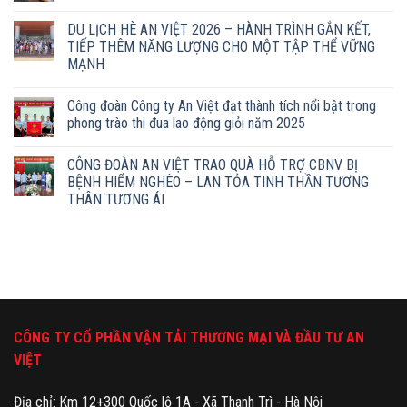
DU LỊCH HÈ AN VIỆT 2026 – HÀNH TRÌNH GẮN KẾT,
TIẾP THÊM NĂNG LƯỢNG CHO MỘT TẬP THỂ VỮNG
MẠNH
Công đoàn Công ty An Việt đạt thành tích nổi bật trong
phong trào thi đua lao động giỏi năm 2025
CÔNG ĐOÀN AN VIỆT TRAO QUÀ HỖ TRỢ CBNV BỊ
BỆNH HIỂM NGHÈO – LAN TỎA TINH THẦN TƯƠNG
THÂN TƯƠNG ÁI
CÔNG TY CỔ PHẦN VẬN TẢI THƯƠNG MẠI VÀ ĐẦU TƯ AN
VIỆT
Địa chỉ: Km 12+300 Quốc lộ 1A - Xã Thanh Trì - Hà Nội