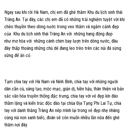
Ngay sau khi rời Hà Nam, chị em đã ghé thăm Khu du lịch sinh thái
Tràng An. Tại đây, các chị em đã có những trải nghiệm tuyệt vời khi
chèo thuyền theo dòng nước trong veo thăm và ngắm cảnh đẹp
của Khu du lịch sinh thái Tràng An với những hang động đẹp
như mơ hòa với những cánh chim bay lượn trên dòng nước, đâu
đây thấp thoáng những chú dê đang leo trèo trên các núi đá sừng
sững để ăn cỏ.
Tạm chia tay với Hà Nam và Ninh Bình, chia tay với những người
dân cần cù, sáng tạo, mộc mạc, giản dị, hiền hậu, thân thiện và bản
sắc văn hóa truyền thống đặc trưng, chia tay với vẻ đẹp kín đáo
thầm lặng và kiến trúc độc đáo tại chùa Địa Tạng Phi Lai Tự, chia
tay với danh thắng Tràng An nép mình lại trong vẻ đẹp nhẹ nhàng
cùng núi non xanh biếc, đoàn sẽ còn muốn nhiều lần nữa đến ghé
thăm nơi đây.