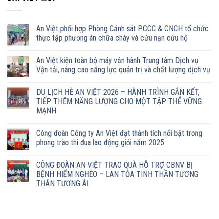
An Việt phối hợp Phòng Cảnh sát PCCC & CNCH tổ chức
thực tập phương án chữa cháy và cứu nạn cứu hộ
An Việt kiện toàn bộ máy vận hành Trung tâm Dịch vụ
Vận tải, nâng cao năng lực quản trị và chất lượng dịch vụ
DU LỊCH HÈ AN VIỆT 2026 – HÀNH TRÌNH GẮN KẾT,
TIẾP THÊM NĂNG LƯỢNG CHO MỘT TẬP THỂ VỮNG
MẠNH
Công đoàn Công ty An Việt đạt thành tích nổi bật trong
phong trào thi đua lao động giỏi năm 2025
CÔNG ĐOÀN AN VIỆT TRAO QUÀ HỖ TRỢ CBNV BỊ
BỆNH HIỂM NGHÈO – LAN TỎA TINH THẦN TƯƠNG
THÂN TƯƠNG ÁI