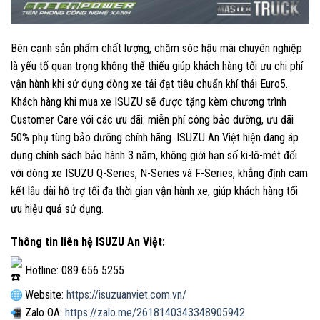
Bên cạnh sản phẩm chất lượng, chăm sóc hậu mãi chuyên nghiệp
là yếu tố quan trọng không thể thiếu giúp khách hàng tối ưu chi phí
vận hành khi sử dụng dòng xe tải đạt tiêu chuẩn khí thải Euro5.
Khách hàng khi mua xe ISUZU sẽ được tặng kèm chương trình
Customer Care với các ưu đãi: miễn phí công bảo dưỡng, ưu đãi
50% phụ tùng bảo dưỡng chính hãng. ISUZU An Việt hiện đang áp
dụng chính sách bảo hành 3 năm, không giới hạn số ki-lô-mét đối
với dòng xe ISUZU Q-Series, N-Series và F-Series, khẳng định cam
kết lâu dài hỗ trợ tối đa thời gian vận hành xe, giúp khách hàng tối
ưu hiệu quả sử dụng.
Thông tin liên hệ ISUZU An Việt:
Hotline: 089 656 5255
Website:
https://isuzuanviet.com.vn/
Zalo OA:
https://zalo.me/2618140343348905942