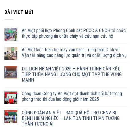
BÀI VIẾT MỚI
An Việt phối hợp Phòng Cảnh sát PCCC & CNCH tổ chức
thực tập phương án chữa cháy và cứu nạn cứu hộ
An Việt kiện toàn bộ máy vận hành Trung tâm Dịch vụ
Vận tải, nâng cao năng lực quản trị và chất lượng dịch vụ
DU LỊCH HÈ AN VIỆT 2026 – HÀNH TRÌNH GẮN KẾT,
TIẾP THÊM NĂNG LƯỢNG CHO MỘT TẬP THỂ VỮNG
MẠNH
Công đoàn Công ty An Việt đạt thành tích nổi bật trong
phong trào thi đua lao động giỏi năm 2025
CÔNG ĐOÀN AN VIỆT TRAO QUÀ HỖ TRỢ CBNV BỊ
BỆNH HIỂM NGHÈO – LAN TỎA TINH THẦN TƯƠNG
THÂN TƯƠNG ÁI