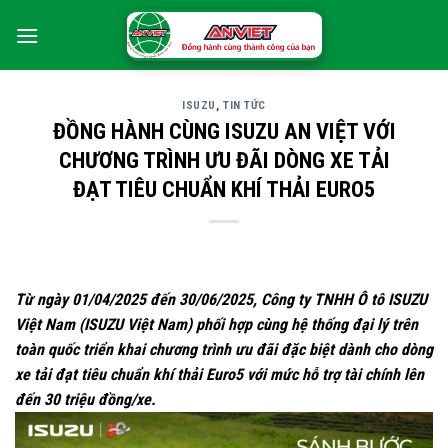
Skip
0
to
content
ISUZU
,
TIN TỨC
ĐỒNG HÀNH CÙNG ISUZU AN VIỆT VỚI
CHƯƠNG TRÌNH ƯU ĐÃI DÒNG XE TẢI
ĐẠT TIÊU CHUẨN KHÍ THẢI EURO5
Từ ngày 01/04/2025 đến 30/06/2025, Công ty TNHH Ô tô ISUZU
Việt Nam (ISUZU Việt Nam) phối hợp cùng hệ thống đại lý trên
toàn quốc triển khai chương trình ưu đãi đặc biệt dành cho dòng
xe tải đạt tiêu chuẩn khí thải Euro5 với mức hỗ trợ tài chính lên
đến 30 triệu đồng/xe.