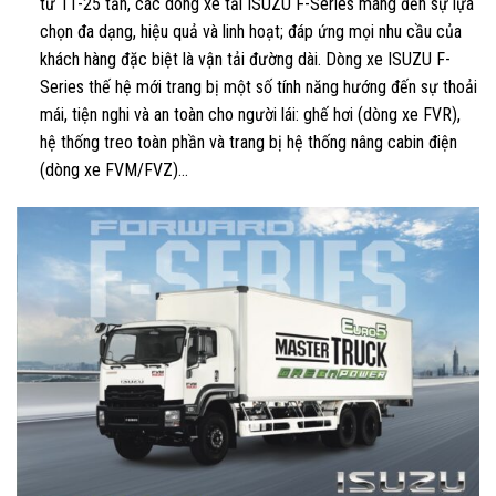
từ 11-25 tấn, các dòng xe tải ISUZU F-Series mang đến sự lựa
chọn đa dạng, hiệu quả và linh hoạt; đáp ứng mọi nhu cầu của
khách hàng đặc biệt là vận tải đường dài. Dòng xe ISUZU F-
Series thế hệ mới trang bị một số tính năng hướng đến sự thoải
mái, tiện nghi và an toàn cho người lái: ghế hơi (dòng xe FVR),
hệ thống treo toàn phần và trang bị hệ thống nâng cabin điện
(dòng xe FVM/FVZ)…