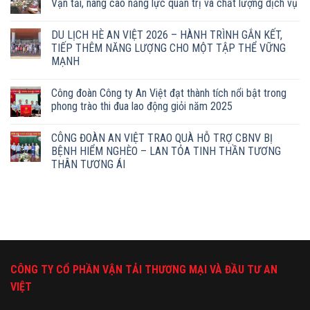
Vận tải, nâng cao năng lực quản trị và chất lượng dịch vụ
DU LỊCH HÈ AN VIỆT 2026 – HÀNH TRÌNH GẮN KẾT,
TIẾP THÊM NĂNG LƯỢNG CHO MỘT TẬP THỂ VỮNG
MẠNH
Công đoàn Công ty An Việt đạt thành tích nổi bật trong
phong trào thi đua lao động giỏi năm 2025
CÔNG ĐOÀN AN VIỆT TRAO QUÀ HỖ TRỢ CBNV BỊ
BỆNH HIỂM NGHÈO – LAN TỎA TINH THẦN TƯƠNG
THÂN TƯƠNG ÁI
CÔNG TY CỔ PHẦN VẬN TẢI THƯƠNG MẠI VÀ ĐẦU TƯ AN
VIỆT