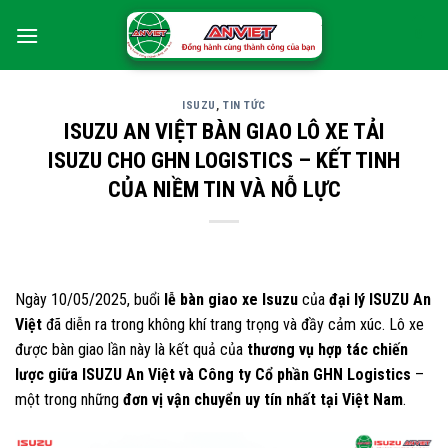
Skip
0
to
content
ISUZU
,
TIN TỨC
ISUZU AN VIỆT BÀN GIAO LÔ XE TẢI
ISUZU CHO GHN LOGISTICS – KẾT TINH
CỦA NIỀM TIN VÀ NỖ LỰC
Ngày 10/05/2025, buổi
lễ bàn giao xe Isuzu
của
đại lý ISUZU An
Việt
đã diễn ra trong không khí trang trọng và đầy cảm xúc. Lô xe
được bàn giao lần này là kết quả của
thương vụ hợp tác chiến
lược giữa ISUZU An Việt và Công ty Cổ phần GHN Logistics
–
một trong những
đơn vị vận chuyển uy tín nhất tại Việt Nam
.