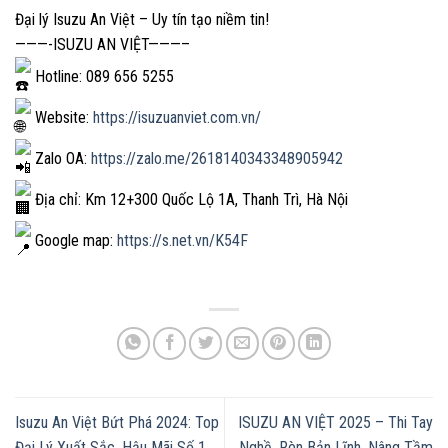
Đại lý Isuzu An Việt – Uy tín tạo niềm tin!
———-ISUZU AN VIỆT———–
Hotline: 089 656 5255
Website:
https://isuzuanviet.com.vn/
Zalo OA:
https://zalo.me/2618140343348905942
Địa chỉ: Km 12+300 Quốc Lộ 1A, Thanh Trì, Hà Nội
Google map:
https://s.net.vn/K54F
Isuzu An Việt Bứt Phá 2024: Top
ISUZU AN VIỆT 2025 – Thi Tay
Đại Lý Xuất Sắc, Hậu Mãi Số 1
Nghề, Rèn Bản Lĩnh, Nâng Tầm