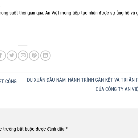
.
rong suốt thời gian qua. An Việt mong tiếp tục nhận được sự ủng hộ và 
DU XUÂN ĐẦU NĂM: HÀNH TRÌNH GẮN KẾT VÀ TRI ÂN 
ỆT CÔNG
CỦA CÔNG TY AN VI
c trường bắt buộc được đánh dấu
*