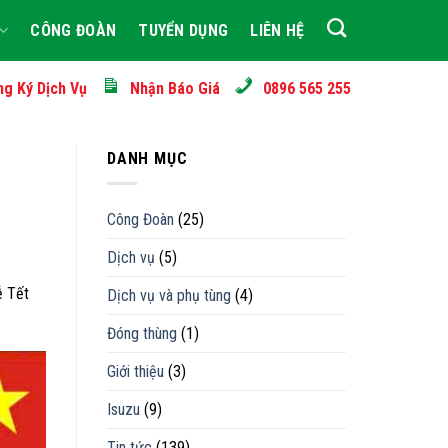
CÔNG ĐOÀN
TUYỂN DỤNG
LIÊN HỆ
ng Ký Dịch Vụ
Nhận Báo Giá
0896 565 255
DANH MỤC
Công Đoàn
(25)
Dịch vụ
(5)
ễ Tết
Dịch vụ và phụ tùng
(4)
Đóng thùng
(1)
Giới thiệu
(3)
Isuzu
(9)
Tin tức
(139)