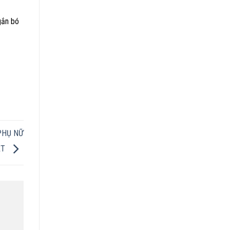
gắn bó
PHỤ NỮ
ỆT