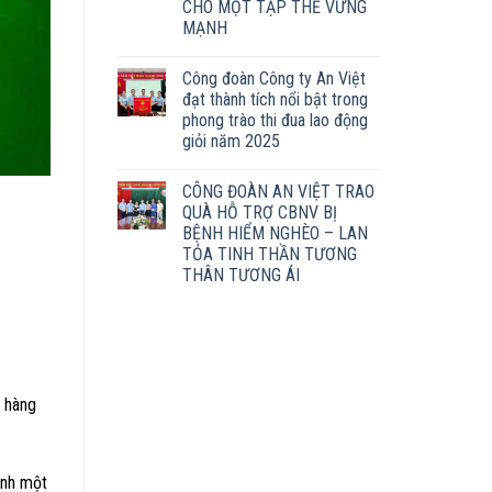
CHO MỘT TẬP THỂ VỮNG
MẠNH
Công đoàn Công ty An Việt
đạt thành tích nổi bật trong
phong trào thi đua lao động
giỏi năm 2025
CÔNG ĐOÀN AN VIỆT TRAO
QUÀ HỖ TRỢ CBNV BỊ
BỆNH HIỂM NGHÈO – LAN
TỎA TINH THẦN TƯƠNG
THÂN TƯƠNG ÁI
h hàng
ình một