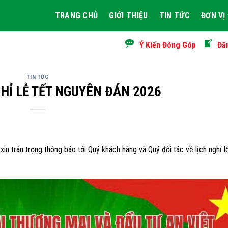
TRANG CHỦ
GIỚI THIỆU
TIN TỨC
ĐƠN VỊ
Ý Kiến Đóng Góp
Đă
TIN TỨC
HỈ LỄ TẾT NGUYÊN ĐÁN 2026
n trân trọng thông báo tới Quý khách hàng và Quý đối tác về lịch nghỉ l