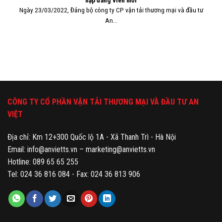
Ngày 23/03/2022, Đảng bộ công ty CP vận tải thương mại và đầu tư
An...
CÔNG TY CỔ PHẦN VẬN TẢI THƯƠNG MẠI VÀ ĐẦU TƯ AN
VIỆT
Địa chỉ: Km 12+300 Quốc lộ 1A - Xã Thanh Trì - Hà Nội
Email: info@anvietts.vn – marketing@anvietts.vn
Hotline: 089 65 65 255
Tel: 024 36 816 084 - Fax: 024 36 813 906