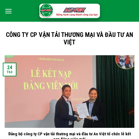
Skip
0
to
content
CÔNG TY CP VẬN TẢI THƯƠNG MẠI VÀ ĐẦU TƯ AN
VIỆT
24
Th3
Đảng bộ công ty CP vận tải thương mại và đầu tư An Việt tổ chức lễ kết
nạp đảng viên mới