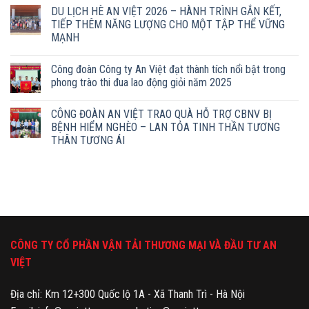
DU LỊCH HÈ AN VIỆT 2026 – HÀNH TRÌNH GẮN KẾT,
TIẾP THÊM NĂNG LƯỢNG CHO MỘT TẬP THỂ VỮNG
MẠNH
Công đoàn Công ty An Việt đạt thành tích nổi bật trong
phong trào thi đua lao động giỏi năm 2025
CÔNG ĐOÀN AN VIỆT TRAO QUÀ HỖ TRỢ CBNV BỊ
BỆNH HIỂM NGHÈO – LAN TỎA TINH THẦN TƯƠNG
THÂN TƯƠNG ÁI
CÔNG TY CỔ PHẦN VẬN TẢI THƯƠNG MẠI VÀ ĐẦU TƯ AN
VIỆT
Địa chỉ: Km 12+300 Quốc lộ 1A - Xã Thanh Trì - Hà Nội