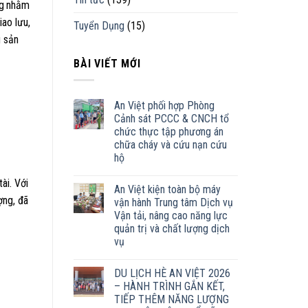
g
nhằm
iao lưu,
Tuyển Dụng
(15)
g sản
BÀI VIẾT MỚI
An Việt phối hợp Phòng
Cảnh sát PCCC & CNCH tổ
chức thực tập phương án
chữa cháy và cứu nạn cứu
hộ
ài. Với
An Việt kiện toàn bộ máy
ợng, đã
vận hành Trung tâm Dịch vụ
Vận tải, nâng cao năng lực
quản trị và chất lượng dịch
vụ
DU LỊCH HÈ AN VIỆT 2026
– HÀNH TRÌNH GẮN KẾT,
TIẾP THÊM NĂNG LƯỢNG