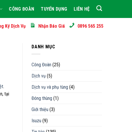
CÔNG ĐOÀN
TUYỂN DỤNG
LIÊN HỆ
ng Ký Dịch Vụ
Nhận Báo Giá
0896 565 255
DANH MỤC
Công Đoàn
(25)
Dịch vụ
(5)
ệt
.
Dịch vụ và phụ tùng
(4)
, tại
Đóng thùng
(1)
Giới thiệu
(3)
Isuzu
(9)
Tin tức
(139)