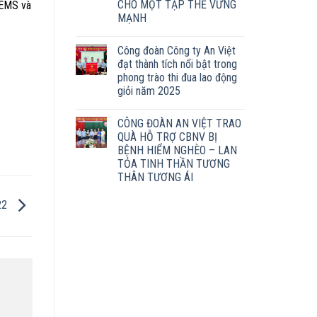
CHO MỘT TẬP THỂ VỮNG
 EMS và
MẠNH
Công đoàn Công ty An Việt
đạt thành tích nổi bật trong
phong trào thi đua lao động
giỏi năm 2025
CÔNG ĐOÀN AN VIỆT TRAO
QUÀ HỖ TRỢ CBNV BỊ
BỆNH HIỂM NGHÈO – LAN
TỎA TINH THẦN TƯƠNG
THÂN TƯƠNG ÁI
22