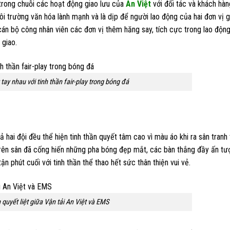
 trong chuỗi các hoạt động giao lưu của
An Việt
với đối tác và khách hàn
i trường văn hóa lành mạnh và là dịp để người lao động của hai đơn vị g
cán bộ công nhân viên các đơn vị thêm hăng say, tích cực trong lao độn
 giao.
 tay nhau với tinh thần fair-play trong bóng đá
hai đội đều thể hiện tinh thần quyết tâm cao vì màu áo khi ra sân tranh t
 trên sân đã cống hiến những pha bóng đẹp mắt, các bàn thắng đầy ấn tư
n phút cuối với tinh thần thể thao hết sức thân thiện vui vẻ.
 quyết liệt giữa Vận tải An Việt và EMS